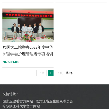
患者围术期管理及延续性护理
研讨班
哈医大二院举办2022年度中华
护理学会护理管理者专项培训
临床实践开班仪式
2023-03-08
上页
1
下页
共8条
友情链接：
国家卫健委官方网站
黑龙江省卫生健康委员会
哈尔滨医科大学官方网站