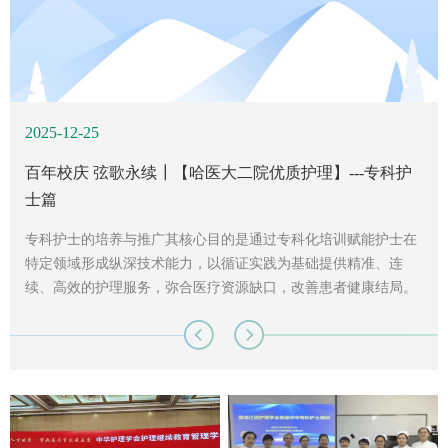
2025-12-25
2024-09-04
2024-07-25
百年校庆 弦歌永续┃【哈医大二院优质护理】---专科护
【哈医大二院护理】--建院70周年/哈医大二院专科护士培
哈医大二院实践基地圆满完成中华护理学会专科护士培
士篇
训 带动护理工作协同发展
训任务
专科护士的培养与推广其核心目的是通过专科化培训赋能护士在
人才培养 专科领航随着医疗技术的不断进步和患者需求的日益
哈医大二院实践基地圆满完成中华护理学会专科护士培训任务七
特定领域形成纵深技术能力，以循证实践为基础提供精准、连
多样化，专科护士的培养与建设已成为推动医院高质量发展的重
月回眸，自6月11日至7月5日为期四周的第三期中华护理学会消
续、高效的护理服务，弥合医疗资源缺口，改善患者健康结局。
要力量。一直以来，我院非常重视护理专科的建设与发展，目前
毒供应专科护士培训班（临床实践）在护理部高学琴主任的高度
哈尔滨医科大学附属第二医院护理部积极助力医院专科护士培养
哈医大二院多个专科不仅成为中华护理学会专科护士培训的京外
重视下，以及基地负责人消毒供应中心韩平平总护士长的精心安
体系的巩固与推广，在2025年共举办7个专科护士培训班，其中
临床实践基地，同时也是黑龙江省专科护士培训的重要基地，现
排下，圆满落下了帷幕。来自四个省的八名学员都以优异的成绩
包括5个国家级基地和2个省级基地，共招收学员151人，顺利完
拥有国家级、省级专科护士培训基地共计11个。医院护理部以“人
取得中华护理学会颁发的消毒供应专科护士资格证书。来自甘肃
成中华护理学会心血管、呼吸、消毒供应、护理管理4个专业京
才培养，专科领航”作为培训基地的核心主题，致力于培养一支...
省人民医院的杨倩同学，由我院基地推荐到中华护理学会专科护
外基地实践...
士培训...