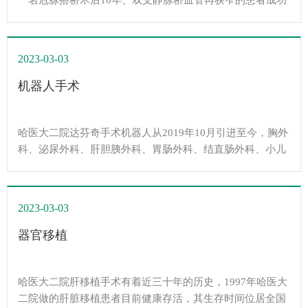
一名冠脉搭桥术后10年、双支静脉桥血管再狭窄的患者成功
完成干断层成像(OCT...
2023-03-03
机器人手术
哈医大二院达芬奇手术机器人从2019年10月引进至今，胸外
科、泌尿外科、肝胆胰外科、胃肠外科、结直肠外科、小儿
外科、妇产科等科室均已相继开展，全院已完成千余例疑难
复杂手术。以达芬奇机器人的四条机械臂为助力，外科主刀
医生突破了人手、人眼和空间的局限，是人类利用高科技技
2023-03-03
术和临床手术相结合的最尖端形式，进一步实现精准化诊
疗，开启外科高精尖微创手术新时代。
器官移植
哈医大二院肝移植手术有着近三十年的历史，1997年哈医大
二院做的肝脏移植患者目前健康存活，其生存时间位居全国