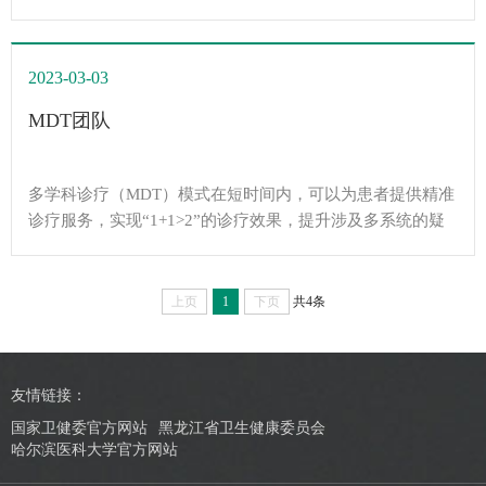
第二。2015年国家器官捐献政策的落实使得哈医大二院器官
移植再次获得了发展的契机，经过长达六年的积极准备，
2021年6月哈医大二院成功获批国家卫生健康委认定的肝脏
2023-03-03
移植执业资格，重启肝移植手术，连续成功开展多例，技术
水平全省领先。因此，可以使更多黑龙江省内患者不需要舍
MDT团队
近求远，在哈医大二院就可以接受肝脏移植手术，花费更少
的医疗费用，享受更好的医保报销政策。术后也能就近复
查，且大幅度减少了医疗费用，减轻了患者的就医负担，为
多学科诊疗（MDT）模式在短时间内，可以为患者提供精准
更多终末期肝病患者带来了重生的希望。
诊疗服务，实现“1+1>2”的诊疗效果，提升涉及多系统的疑
难复杂病例的诊治效率，对于提高相关学科的医生对于疾病
的认识，规范诊疗具有重要的意义。通过多学科协作MDT的
理念的深入也将为患者在完善相关检查、选择适合的治疗方
上页
1
下页
共4条
法等方面提供更加高效、便捷、优质的医疗服务。
友情链接：
国家卫健委官方网站
黑龙江省卫生健康委员会
哈尔滨医科大学官方网站