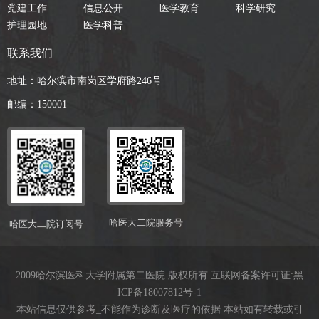
党建工作
信息公开
医学教育
科学研究
护理园地
医学科普
联系我们
地址：哈尔滨市南岗区学府路246号
邮编：150001
哈医大二院服务号
哈医大二院订阅号
2009哈尔滨医科大学附属第二医院 版权所有 互联网备案许可证:
黑
ICP备18007812号-1
本站信息仅供参考_不能作为诊断及医疗的依据 本站如有转载或引