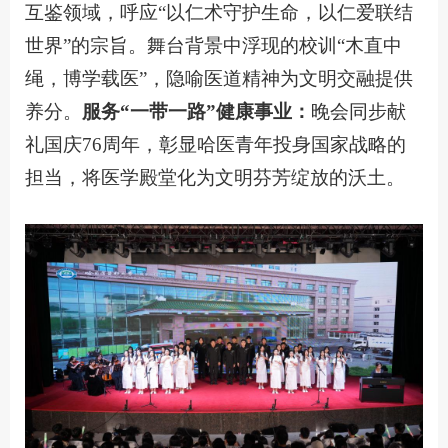
互鉴领域，呼应“以仁术守护生命，以仁爱联结
世界”的宗旨。舞台背景中浮现的校训“木直中
绳，博学载医”，隐喻医道精神为文明交融提供
养分。
服务“一带一路”健康事业：
晚会同步献
礼国庆76周年，彰显哈医青年投身国家战略的
担当，将医学殿堂化为文明芬芳绽放的沃土。