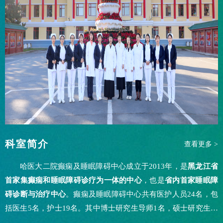
科室简介
查看更多 >
哈医大二院癫痫及睡眠障碍中心成立于2013年，是
黑龙江省
首家集癫痫和睡眠障碍诊疗为一体的中心
，也是
省内首家睡眠障
碍诊断与治疗中心
。癫痫及睡眠障碍中心共有医护人员24名，包
括医生5名，护士19名。其中博士研究生导师1名，硕士研究生导
师2名。主任医师、教授2名。博士后1人，博士2人，博士研究生