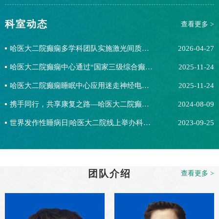
在...
科室动态
查看更多 >
哈医大二院癫痫多学科团队实施激光间质热疗术 为下丘脑错构瘤复发患者重燃希望
2026-04-27
哈医大二院癫痫中心通过“国家三级综合癫痫中心”认证
2025-11-24
哈医大二院癫痫睡眠中心应用迷走神经电刺激术治疗难治性抑郁焦虑患者 帮助患者走出人生“阴霾”
2025-11-24
携手同行，共享康复之路—哈医大二院癫痫中心护理团队举办癫痫病友关爱联谊会
2024-08-09
世界发作性睡病日|哈医大二院线上举办科普讲座及义诊活动
2023-09-25
团队介绍
查看更多 >