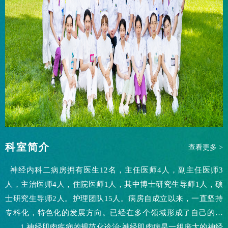
科室简介
查看更多 >
神经内科二病房拥有医生12名，主任医师4人，副主任医师3
人，主治医师4人，住院医师1人，其中博士研究生导师1人，硕
士研究生导师2人。护理团队15人。病房自成立以来，一直坚持
专科化，特色化的发展方向。已经在多个领域形成了自己的特
色。
1.神经肌肉疾病的规范化诊治:神经肌肉病是一组庞大的神经