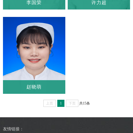
李国荣
许力超
李国荣
许力超
科室：
心血管外科一病房
科室：
心血管外科一病房
职称：
主管护师
职称：
护师
赵晓萌
赵晓萌
上页
1
下页
共15条
科室：
心血管外科一病房
职称：
护师
友情链接：