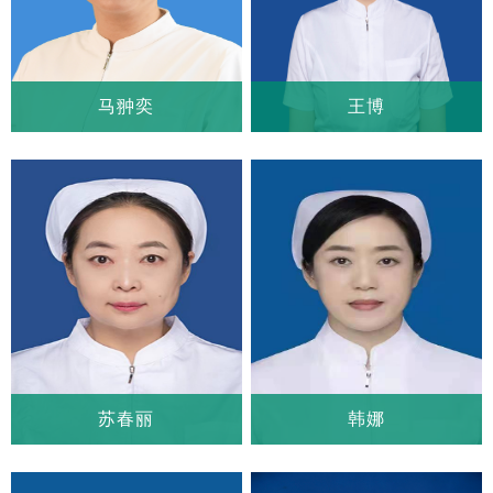
马翀奕
王博
马翀奕
王博
科室：
心血管外科一病房
科室：
心血管外科一病房
职称：
主任护师、教授
职称：
副主任护师
苏春丽
韩娜
苏春丽
韩娜