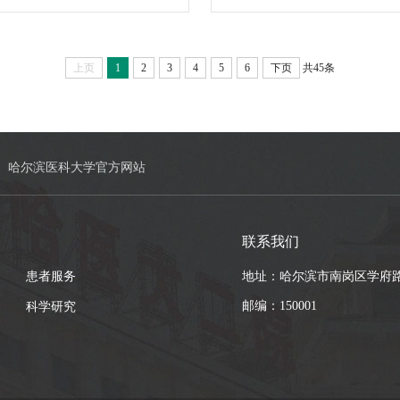
不合格，不予录取。一、复试
况公示如下（详见附件1）
业知识应用题（病例题、分析
线，或复试（面试）成绩百
；外国语听说能力及格线18
合格分数线专业基础知识和
题）/（病例题、临床医学实践
上页
1
2
3
4
5
6
下页
共45条
哈尔滨医科大学官方网站
联系我们
患者服务
地址：哈尔滨市南岗区学府路
邮编：150001
科学研究