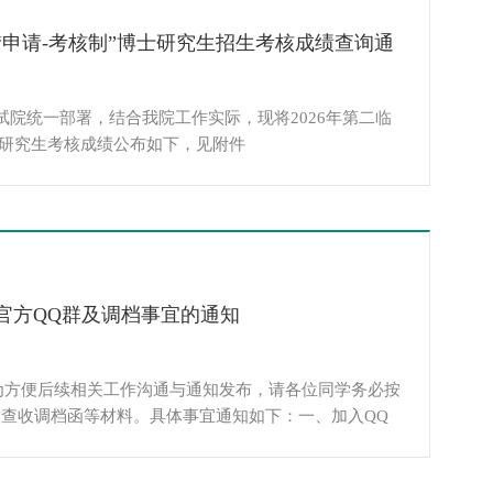
年“申请-考核制”博士研究生招生考核成绩查询通
院统一部署，结合我院工作实际，现将2026年第二临
士研究生考核成绩公布如下，见附件
入官方QQ群及调档事宜的通知
 为方便后续相关工作沟通与通知发布，请各位同学务必按
时查收调档函等材料。具体事宜通知如下：一、加入QQ
，加入第二临床医学院官方硕博群，硕士：611707606、博
入群时请注明“姓名+专业”。 1、入群后根据群文件查找学