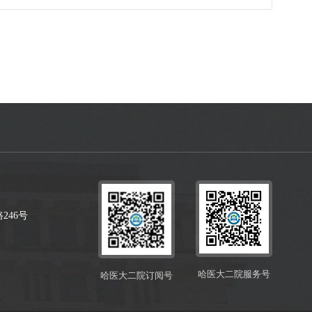
，复试（面试）各单科成绩未达到学院设定的合格分数
分制未达60分，视为复试不合格，不予录取。一、复试
基础理论及格线24分；专业知识应用题（病例题、分析
技能简答题...
246号
哈医大二院服务号
哈医大二院订阅号