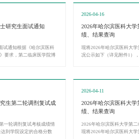
号，立即修改群名片为“学号
员复杂，切勿相信任何涉及个人
2026-04-16
博士研究生面试通知
2026年哈尔滨医科大
绩、结果查询
面试通知根据《哈尔滨医科
现将2026年哈尔滨医科大
见》要求，第二临床医学院博
况公示如下（详见附件1）
组织管理，确保安全、公
线，或复试（面试）成绩百
况，特制定本细则。一、指
合格分数线专业基础知识和
兼顾、精准施策、严格管
题）/（病例题、临床医学实
分；思想政治素质和品德考核
2026-04-11
研究生第二轮调剂复试成
2026年哈尔滨医科大
绩、结果查询
生第一轮调剂复试考核成绩情
2026年哈尔滨医科大学第
未达到学院设定的合格分数
现将2026年哈尔滨医科大