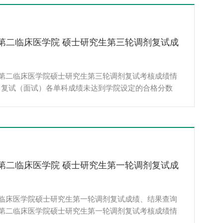
-姓名”。2、未及时修改信息将会被清退，新群建立人
信...
学第二临床医学院 硕士研究生第三轮调剂复试成
学第二临床医学院硕士研究生第三轮调剂复试考核成绩情
，复试（面试）各单科成绩未达到学院设定的合格分数
分制未达60分，视为复试不合格，不予录取。一、复试
基础理论及格线24分；专业知识应用题（病例题、分析
践技能简答题）及格线18分；外国语听说能力及格线18
：合格／不...
学第二临床医学院 硕士研究生第一轮调剂复试成
二临床医学院硕士研究生第一轮调剂复试成绩、结果查询
学第二临床医学院硕士研究生第一轮调剂复试考核成绩情