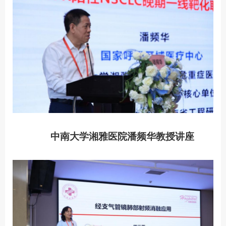
中南大学湘雅医院潘频华教授讲座