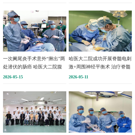
一次阑尾炎手术意外“揪出”两
哈医大二院成功开展脊髓电刺
处潜伏的肠癌 哈医大二院腹
激+周围神经平衡术 治疗脊髓
腔镜下双切双吻一次根治双原
损伤后遗症
2026-05-15
2026-05-11
发结肠癌