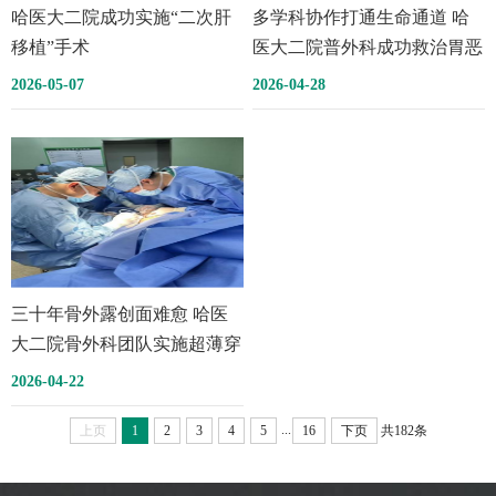
哈医大二院成功实施“二次肝
多学科协作打通生命通道 哈
移植”手术
医大二院普外科成功救治胃恶
性肿瘤合并尿毒症透析患者
2026-05-07
2026-04-28
三十年骨外露创面难愈 哈医
大二院骨外科团队实施超薄穿
支游离皮瓣技术 治愈患者半
2026-04-22
生顽疾
...
上页
1
2
3
4
5
16
下页
共182条