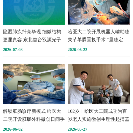
隐匿肺疾纤毫毕现 细微结构
哈医大二院开展机器人辅助膝
更显真容 东北首台双源光子
关节单髁置换手术 “量膝定
计数CT落户哈医大二院
制”机器人辅助的单髁置换手
2026-07-08
2026-06-22
术
解锁肛肠诊疗新模式 哈医大
102岁！哈医大二院成功为百
二院开设肛肠外科微创日间手
岁老人实施微创生理性起搏器
术
植入术
2026-06-02
2026-05-27