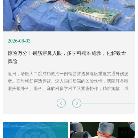
2026-08-03
2026-08-03
2026-07-27
惊险万分！钢筋穿鼻入眼，多学科精准施救，化解致命
ICE精准导航 破解复杂解剖难题 哈医大二院完成房间隔
精准截骨解栓系 哈医大二院骨科团队为复杂成人脊髓栓
风险
封堵术后房颤消融联合左心耳封堵“一站式”治疗
系患者成功实施手术治疗
近日，哈医大二院成功救治一例钢筋穿透鼻眶区重度贯通外伤患
近日，哈尔滨医科大学附属第二医院骨外科三病房（脊柱外科）
者。面对钢筋穿透鼻背、深入眼眶后端的凶险伤情，我院耳鼻咽
负责人王立春教授团队成功为一名23岁女性患者实施胸腰椎后路
喉头颈外科、眼科、麻醉科多学科团队紧密协作，精准施救，成
椎管减压截骨短缩植骨融合内固定术，有效缓解顽固脊髓栓系带
功拔出钢筋，保全患者眼球完整与正常视力，化解患者致命风
来的神经牵拉损伤，改善患者长期大小便功能障碍。今年23岁的
险。家住哈市的王女士（化名）今年 52 岁，劳作时不慎遭遇严
孙女士（化姓），长期受脊髓栓系综合征（TCS）困扰，伴随持
重外伤，一根拇指粗的钢筋自左侧鼻背部穿入，贯穿鼻腔后深入
续性大小便功能异常，日常生活严重受限。近期她婚期在即，担
右侧筛窦及右侧眼眶后方。家人紧急将她送往哈医大二院，耳鼻
心婚后生活带来困扰，辗转多地求医，但因青年患者脊柱结构精
咽喉头...
细、神...