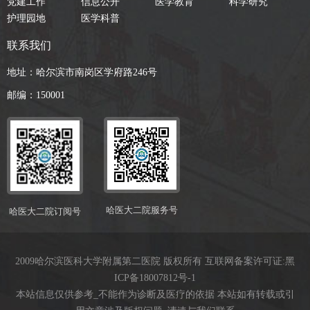
党建工作
信息公开
医学教育
科学研究
护理园地
医学科普
联系我们
地址：哈尔滨市南岗区学府路246号
邮编：150001
哈医大二院服务号
哈医大二院订阅号
2009哈尔滨医科大学附属第二医院 版权所有 互联网备案许可证:
黑
ICP备18007812号-1
本站信息仅供参考_不能作为诊断及医疗的依据 本站如有转载或引