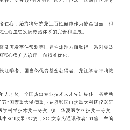
主任。所带领的心内科连续九年位居全国最佳医院专
者仁心，始终将守护龙江百姓健康作为使命担当，积
龙江心血管疾病救治体系的完善和发展。
警及再发事件预测等世界性难题方面取得一系列突破
国冠心病介入诊疗走向精准优化。
年长江学者、国自然优青基金获得者、龙江学者特聘教
年人才奖、全国杰出专业技术人才先进集体，省劳动
三五”国家重大慢病重点专项和国自然重大科研仪器研
医学科学技术奖一等奖1项，华夏医学科技奖一等奖1
CI收录297篇，SCI文章为通讯作者161篇；主编