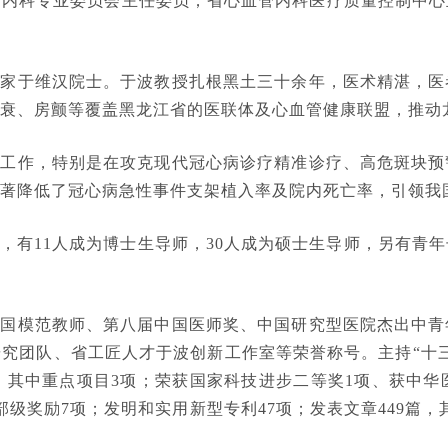
管内科专业委员会主任委员；省心血管内科医疗质量控制中心
专家于维汉院士。于波教授扎根黑土三十余年，医术精湛，医
衰、房颤等覆盖黑龙江省的医联体及心血管健康联盟，推动
控工作，特别是在攻克现代冠心病诊疗精准诊疗、高危斑块预
著降低了冠心病急性事件支架植入率及院内死亡率，引领我
，有11人成为博士生导师，30人成为硕士生导师，另有青
全国模范教师、第八届中国医师奖、中国研究型医院杰出中青
究团队、省工匠人才于波创新工作室等荣誉称号。主持“十
，其中重点项目3项；荣获国家科技进步二等奖1项、获中华
奖励7项；发明和实用新型专利47项；发表文章449篇，其中S