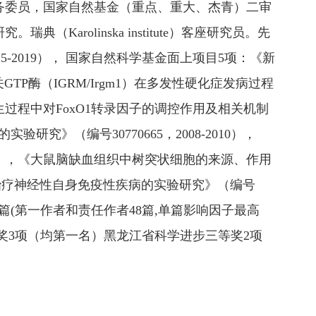
务委员，国家自然基金（重点、重大、杰青）二审
rolinska institute）客座研究员。先
5-2019）， 国家自然科学基金面上项目5项：《新
相关GTP酶（IGRM/Irgm1）在多发性硬化症发病过程
化发生过程中对FoxO1转录因子的调控作用及相关机制
研究》（编号30770665，2008-2010），
06），《大鼠脑缺血组织中树突状细胞的来源、作用
干细胞治疗神经性自身免疫性疾病的实验研究》（编号
录99篇(第一作者和责任作者48篇,单篇影响因子最高
步二等奖3项（均第一名）黑龙江省科学进步三等奖2项