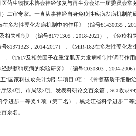
国医药生物技术协会神经修复与再生分会第一届委员会常
专家。一直从事神经自身免疫性疾病发病机制的研究。瑞典（Ka
发性硬化发病机制中的作用》（编号81430035，201
及相关机制》（编号81771305，2018-2021），《免疫
71323，2014-2017），《MiR-182在多发性硬
015），《Th17及相关因子在重症肌无力发病机制中调节作用的实验
髓鞘疾病的实验研究》（编号C030303，2004-20
02）；“十五”国家科技攻关计划引导项目1项：《骨髓基质
）；主持省厅级4项、市局级2项。发表科研论文百余篇，SCI收
上)。获黑龙江省科学进步一等奖１项（第二名），黑龙江省科学进
生百余名。