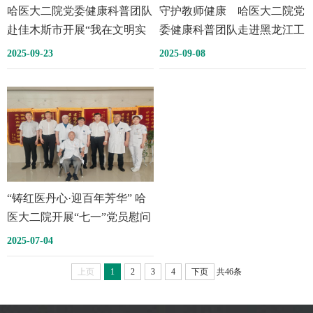
哈医大二院党委健康科普团队
守护教师健康 哈医大二院党
赴佳木斯市开展“我在文明实
委健康科普团队走进黑龙江工
践中心过中秋”健康科普及义
商学院
2025-09-23
2025-09-08
诊活动
“铸红医丹心·迎百年芳华” 哈
医大二院开展“七一”党员慰问
送温暖活动
2025-07-04
上页
1
2
3
4
下页
共46条