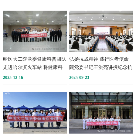
抹志愿红，让就医更有温度！
哈医大二院党委健康科普团队
弘扬抗战精神 践行医者使命
走进哈尔滨火车站 将健康科
院党委书记王洪亮讲授纪念抗
普送到铁路职工身边
战胜利80周年专题党课
2025-12-16
2025-09-23