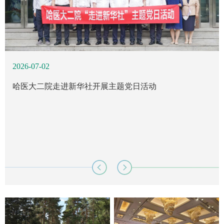
2026-07-02
2026-07-01
2026-06-25
哈医大二院走进新华社开展主题党日活动
唱响红色旋律 筑牢医者初心- -哈医大二院庆祝建党105周
规格严格铸大国重器 精诚仁心护百姓健康 哈医大二院举
年红歌会
行庆祝建党105周年参观哈工大博物馆主题党日活动