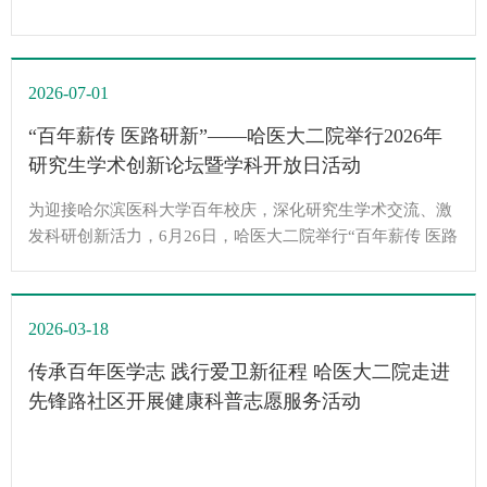
2026-07-01
“百年薪传 医路研新”——哈医大二院举行2026年
研究生学术创新论坛暨学科开放日活动
为迎接哈尔滨医科大学百年校庆，深化研究生学术交流、激
发科研创新活力，6月26日，哈医大二院举行“百年薪传 医路
研新”2026年研究生学术创新论坛暨学科开放日活动。哈尔
滨医科大学党委常委、副校长许超千，研究生院院长李晓
波，哈医大二院党委书记贾海波，副院长蔡金全，基础医学
2026-03-18
院郝大鹏教授，附属肿瘤医院耿峰教授出席开幕式。本次论
坛聚焦医学前沿、临床转化、基础研究与多学科交叉融合，
传承百年医学志 践行爱卫新征程 哈医大二院走进
旨在搭建高水平学术交流平台，吸引...
先锋路社区开展健康科普志愿服务活动