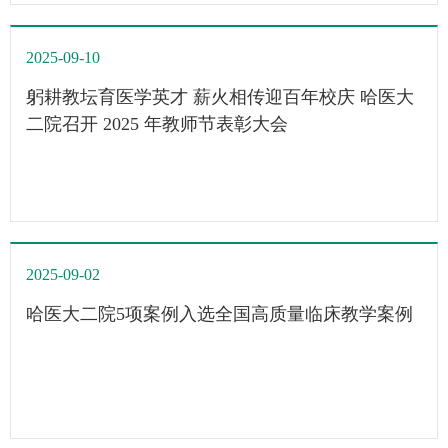
诚挚的感谢与最崇高的敬意！回望过去一年，每一份成绩都
浸透着大家的汗水与付出，每一次突破都凝聚着大家的坚守
2025-09-10
与智慧。心血管病教师团队获第四批“全国高校黄大年式教
师团队”创建示范活动入围团队，是高校教师团队建设的最
躬耕教坛育医学英才 薪火相传迎百年校庆 哈医大
高荣誉之一。学院获省级教学成果奖...
二院召开 2025 年教师节表彰大会
2025-09-02
哈医大二院5项案例入选全国高质量临床教学案例