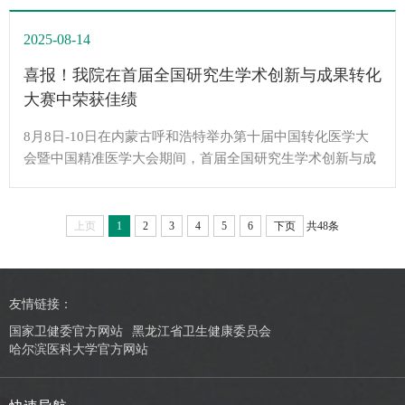
2025-08-14
喜报！我院在首届全国研究生学术创新与成果转化
大赛中荣获佳绩
8月8日-10日在内蒙古呼和浩特举办第十届中国转化医学大
会暨中国精准医学大会期间，首届全国研究生学术创新与成
果转化大赛圆满落幕。我院参赛研究生在强手如林的竞争中
展现出扎实的科研功底和卓越的创新思维，最终凭借优异表
现脱颖而出，夏逸飞同学荣获硕士研究生组金奖，荆承玮同
上页
1
2
3
4
5
6
下页
共48条
学获得博士研究生组铜奖。夏逸飞荣获全国首届全国研究生
学术创新与成果转化大赛硕士研究生组金奖，指导教师：李
超、肖尊宇、段劭荆承玮荣获全国首届...
友情链接：
国家卫健委官方网站
黑龙江省卫生健康委员会
哈尔滨医科大学官方网站