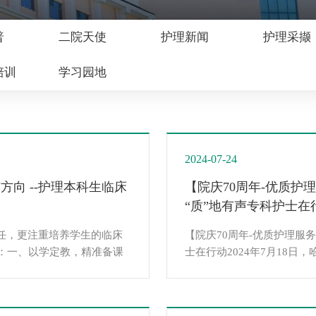
普
二院天使
护理新闻
护理采撷
培训
学习园地
2024-07-24
向 --护理本科生临床
【院庆70周年-优质护
“质”地有声专科护士在
任，更注重培养学生的临床
【院庆70周年-优质护理服
：一、以学定教，精准备课
士在行动2024年7月18
优化教学设计。课前通过课
办了专科护士“探忧揭秘”
临床案例思考题。例如，在
期“探忧揭秘”主题活动取
角色演练，增强代入感，帮
实地调研后再次确立了第二