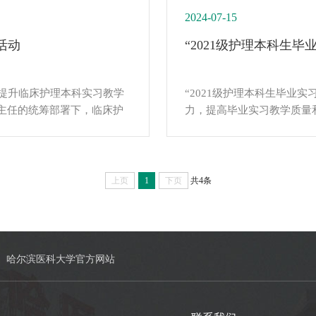
院护理质量持续提升。活动现场
2024-07-15
活动
“2021级护理本科生
了提升临床护理本科实习教学
“2021级护理本科生毕业
主任的统筹部署下，临床护
力，提高毕业实习教学质量
本科毕业实习带教教师座谈培
教研室和临床护理教学专委会
1日，为期两周。各三级学科带
试讲活动。活动从2024年6
报”，专委会核心成员对汇
参加，试讲内容包括专科理论
钟），由专委会核心成员对新
上页
1
下页
共4条
哈尔滨医科大学官方网站