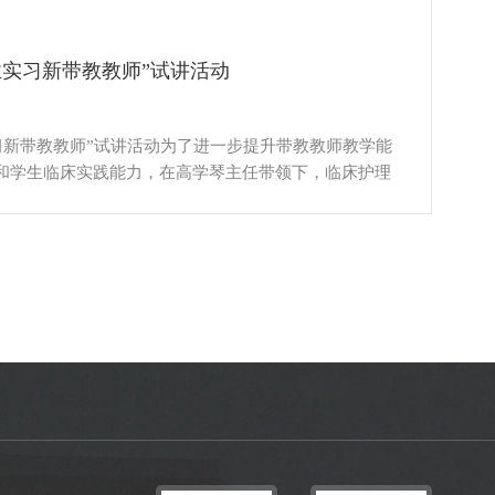
得...
毕业实习新带教教师”试讲活动
实习新带教教师”试讲活动为了进一步提升带教教师教学能
和学生临床实践能力，在高学琴主任带领下，临床护理
共同组织，圆满完成2021级护理本科实习新带教教师
月20日开始至6月28日结束。本次活动共30名新带教教师
授课试讲（20分钟）和护理教学查房说课（10分
教师进行听课...