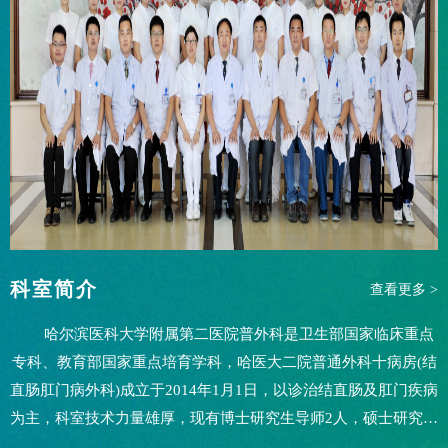
科室简介
查看更多 >
哈尔滨医科大学附属第二医院普外科是卫生部国家临床重点
专科、教育部国家重点培育学科，哈医大二院普通外科十病房(结
直肠肛门病外科)成立于2014年1月1日，以诊治结直肠及肛门疾病
为主，科室技术力量雄厚，现有博士研究生导师2人，硕士研究生
导师2人，主任医师3人，副主任医师6人，博士学位6人，其中