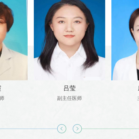
霞
吕莹
师
副主任医师