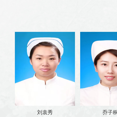
刘袁秀
乔子