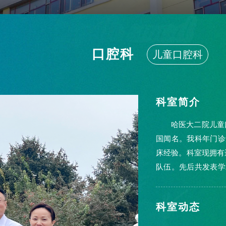
口腔科
儿童口腔科
口腔牙周粘膜病科
科室简介
哈医大二院儿童
国闻名。我科年门诊
床经验。科室现拥有
队伍。先后共发表学
作省公...
科室动态