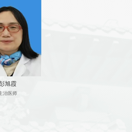
彭旭霞
主治医师