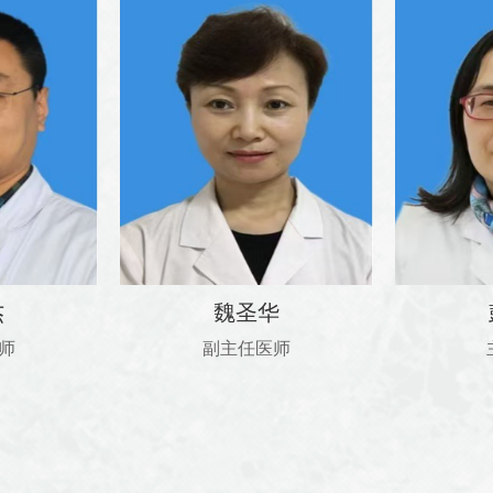
杰
魏圣华
师
副主任医师