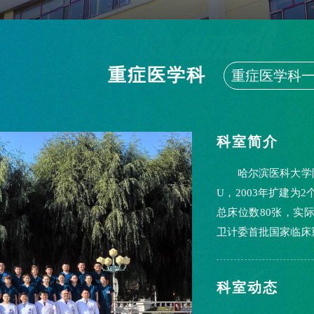
重症医学科
重症医学科
科室简介
哈尔滨医科大学
U，2003年扩建为2
总床位数80张，实际
卫计委首批国家临床重
行业专项...
科室动态