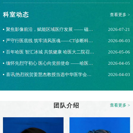
员。其...
科室动态
查看更多 >
聚焦影像前沿，赋能区域医疗发展 —— 磁共振成像名家讲坛 & 新时代 MRI 新技术研讨会黑河站圆满举办
2026-07-21
严守行医底线 筑牢清风医魂——CT诊断科开展2026年行风教育专题科会
2026-06-03
百年哈医 智汇冰城 共筑健康 哈医大二院召开中巴智慧医疗·精准诊疗学术研讨会
2026-05-06
缅怀先烈守初心 医心向党担使命 ——哈医大二院CT诊断科党支部开展清明节祭扫烈士陵园主题活动
2026-04-05
喜讯|热烈祝贺姜慧杰教授当选中华医学会放射学分会第十七届委员会常务委员
2026-04-03
团队介绍
查看更多 >