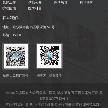
党建工作
信息公开
医学教育
科学研究
护理园地
医学科普
联系我们
地址：哈尔滨市南岗区学府路246号
邮编：150001
哈医大二院服务号
哈医大二院订阅号
2009哈尔滨医科大学附属第二医院 版权所有 互联网备案许可证:
黑
ICP备18007812号-1
本站信息仅供参考_不能作为诊断及医疗的依据 本站如有转载或引