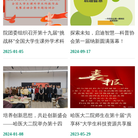
院团委组织召开第十九届“挑
探索未知，启迪智慧—科普协
战杯”全国大学生课外学术科
会第一届纳新圆满落幕！
技作品竞赛启动会暨专题培训
2025-01-05
2024-09-17
会
培养创新思想，共赴创新盛会
哈医大二院师生在第十届“共
——哈医大二院举办第十四
享杯”大学生科技资源共享服
届“挑战杯”中国大学生创业计
务创新大赛中荣获佳绩
2024-01-08
2023-05-29