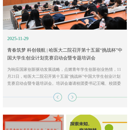
2025-11-29
2025-11-27
2025-11-19
青春筑梦 科创领航 | 哈医大二院召开第十五届“挑战杯”中
青春筑梦 科创领航| 哈医大二院召开第十五届“挑战杯”中
第十五届“挑战杯”中国大学生创业计划竞赛哈医大二院启
国大学生创业计划竞赛启动会暨专题培训会
国大学生创业计划竞赛启动会暨专题培训会
动会暨专题培训会——青春为中国式现代化挺膺担当
为响应国家创新驱动发展战略，点燃青年学生创新创业热情，11
为响应国家创新驱动发展战略，点燃青年学生创新创业热情，11
月21日，哈医大二院召开第十五届“挑战杯”中国大学生创业计划
月21日，哈医大二院召开第十五届“挑战杯”中国大学生创业计划
竞赛启动会暨专题培训会。培训会邀请校团委书记王曦、校团委
竞赛启动会暨专题培训会。校团委书记王曦、院党委书记王洪
副书记马文超，院党委书记王洪亮、院学生党总支书记付玉及全
亮、校团委副书记马文超，院学生党总支书记付玉及全院200余
院200余名拟参赛师生共同参会。会议现场哈医大二院党委书记
名拟参赛师生共同参会。会议现场哈医大二院党委书记王洪亮致
王洪亮致辞会上，王洪亮书记回顾了医院近三年在“挑战杯”竞赛
辞会上，王洪亮书记回顾了医院近三年在“挑战杯”竞赛中取得的
中取得的亮眼成绩，对学校团委为师生搭建的科创交流与展示平
亮眼成绩，对学校团委为师生搭建的科创交流与展示平台表示诚
台...
挚感...