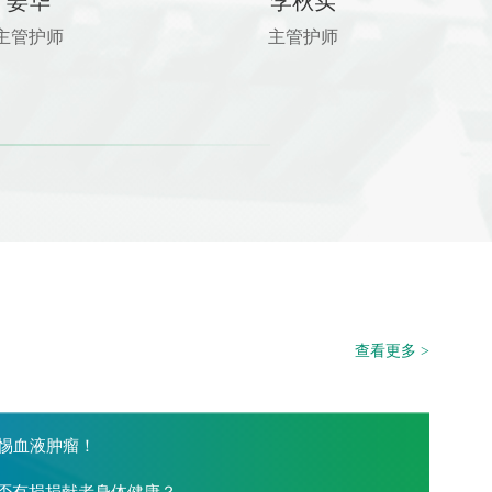
姜华
李秋实
主管护师
主管护师
查看更多 >
惕血液肿瘤！