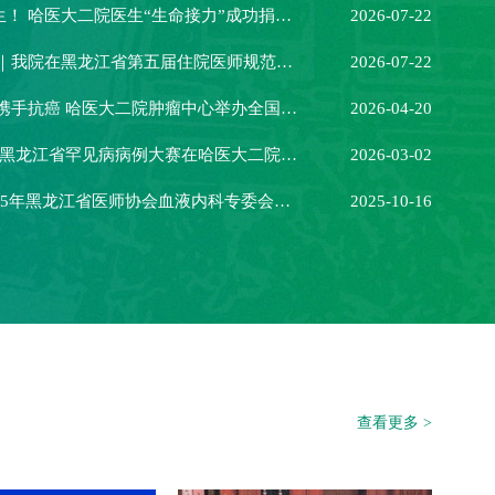
好样的，李启山医生！ 哈医大二院医生“生命接力”成功捐献造血干细胞
2026-07-22
百年荣光 青春献礼｜我院在黑龙江省第五届住院医师规范化培训教学活动比武练兵大赛中荣获佳绩
2026-07-22
早防早筛早治 同心携手抗癌 哈医大二院肿瘤中心举办全国肿瘤防治宣传周系列义诊活动
2026-04-20
关注罕见 不止罕见 黑龙江省罕见病病例大赛在哈医大二院圆满落幕
2026-03-02
哈医大二院召开2025年黑龙江省医师协会血液内科专委会年会
2025-10-16
查看更多 >