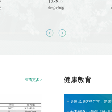
华
付姝玉
师
主管护师
健康教育
查看更多 >
身体出现这些异常，需警